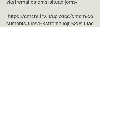
ekstremaliosioms-situacijoms/
https://smsm.lrv.lt/uploads/smsm/do
cuments/files/Ekstremalioji%20situac
ija.pdf
KAM leidinys „Jei krizė arba karas:
kaip elgtis”:
https://kam.lt/leidiniai/jei-krize-
arba-karas-kaip-elgtis/
Mobilizacija ir pilietinis
pasipriešinimas:
https://mobilizacijosmokykla.lt/
Kiti aktualūs leidiniai:
https://mppd.lrv.lt/lt/leidiniai/
https://kam.lt/wp-
content/uploads/2022/03/k%C4%85-
turime-%C5%BEinoti-rimti-patarimai-