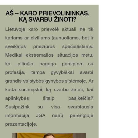
AŠ – KARO PRIEVOLININKAS.
KĄ SVARBU ŽINOTI?
Lietuvoje karo prievolė aktuali ne tik
kariams ar civiliams jaunuoliams, bet ir
sveikatos priežiūros specialistams.
Medikai ekstremalios situacijos metu,
kai piliečio pareiga persipina su
profesija, tampa gyvybiškai svarbi
grandis valstybės gynybos sistemoje. Ar
kada susimąstei, ką svarbu žinoti, kai
aplinkybės šitaip pasikeičia?
Susipažink su visa svarbiausia
informacija JGA narių parengtoje
prezentacijoje.