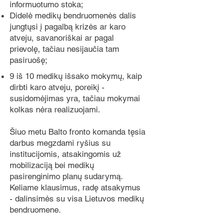
mobilizacijos ir demobilizacijos 
informuotumo stoka;
vykdymą, administruoja civilinių 
Didelė medikų bendruomenės dalis
mobilizacijos institucijų, ūkio 
jungtųsi į pagalbą krizės ar karo
mobilizacijos subjektų dalyvavimą 
atveju, savanoriškai ar pagal
teikiant priimančiosios šalies paramą, 
prievolę, tačiau nesijaučia tam
organizuoja ir koordinuoja krašto 
pasiruošę;
apsaugos sistemos, valstybės, 
9 iš 10 medikų išsako mokymų, kaip
savivaldybės institucijų, įstaigų ir (ar) 
dirbti karo atveju, poreikį -
nevyriausybinių organizacijų 
susidomėjimas yra, tačiau mokymai
bendradarbiavimą pilietinio 
kolkas nėra realizuojami.
pasipriešinimo, pilietinio ir patriotinio 
ugdymo srityje.
Šiuo metu Balto fronto komanda tęsia
darbus megzdami ryšius su
institucijomis, atsakingomis už
mobilizaciją bei medikų
pasirenginimo planų sudarymą.
Keliame klausimus, radę atsakymus
- dalinsimės su visa Lietuvos medikų
bendruomene.