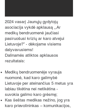
sveikatos priežiūros įstaigoms, 
išskyrus ginkluotąsias pajėgas 
sudarančių institucijų padalinius, 
2024 vasarį Jaunųjų gydytojų
vykdančius sveikatinimo veiklą.

asociacija vykdė apklausą ,,Ar
Tam tikri veiksmai numatomi 
medikų bendruomenė jaučiasi
ministerijos ir savivaldybių 
pasiruošusi krizių ar karo atvejui
mobilizacijos planuose, o darbo ir 
Lietuvoje?” - dėkojame visiems
valstybės tarnybos santykių 
dalyvavusiems!
apribojimai yra nustatyti MPŠPĮ 22 str. 
Dalinamės atliktos apklausos
12 p. bei LR karo padėties įstatymo 16 
rezultatais:
straipsnyje, kurie įsigali nuo 
mobilizacijos paskelbimo ar karo 
Medikų bendruomenėje vyrauja
padėties įvedimo šalyje.

nuomonė, kad karo galimybė
MPPD administruoja civilinių 
Lietuvoje per ateinančius 5 metus yra
mobilizacijos institucijų, ūkio 
labiau tikėtina nei netikėtina -
mobilizacijos subjektų pasirengimą 
suvokia galimo karo grėsmę;
mobilizacijai ir priimančiosios šalies 
Kas šeštas medikas nežino, jog yra
paramai teikti, administruoja 
karo prievolininkas – komunikacijos,