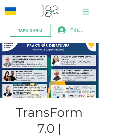
Prisijungti
TAPK NARIU
TransForm
7.0 |